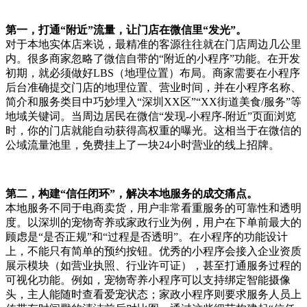
第一，打通“附近”流量，让门店在微信里“发光”。
对于本地实体店来说，最精准的客源往往就在门店周边几公里
内。很多商家忽略了微信自带的“附近的小程序”功能。在开发
初期，就必须做好LBS（地理位置）布局。商家需要在小程序
后台准确提交门店的地理位置、营业时间，并在小程序名称、
简介和服务类目中巧妙埋入“深圳XX区”“XX街道美食/服务”等
地域关键词。当周边居民在微信“发现-小程序-附近”页面浏览
时，你的门店就能自动获得高权重的曝光。这相当于在微信的
公域流量池里，免费挂上了一块24小时营业的线上招牌。
第二，构建“信任闭环”，解决本地服务的成交痛点。
本地服务不同于电商卖货，用户非常看重服务的可靠性和透明
度。以深圳的宠物寄养或家政行业为例，用户在下单前最大的
顾虑是“是否正规”和“过程是否透明”。在小程序的功能设计
上，不能只有简单的预约按钮。优秀的小程序会接入企业资质
展示模块（如营业执照、行业许可证），甚至打通服务过程的
可视化功能。例如，宠物寄养小程序可以支持绑定智能摄像
头，主人能随时查看爱宠状态；家政小程序则要求服务人员上