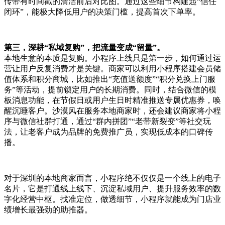
传带有时间戳的清洁前后对比图。通过这些细节构建起“信任
闭环”，能极大降低用户的决策门槛，提高首次下单率。
第三，深耕“私域复购”，把流量变成“留量”。
本地生意的本质是复购。小程序上线只是第一步，如何通过运
营让用户反复消费才是关键。商家可以利用小程序搭建会员储
值体系和积分商城，比如推出“充值送额度”“积分兑换上门服
务”等活动，提前锁定用户的长期消费。同时，结合微信的模
板消息功能，在节假日或用户生日时精准推送专属优惠券，唤
醒沉睡客户。沙漠风在服务本地商家时，还会建议商家将小程
序与微信社群打通，通过“群内拼团”“老带新裂变”等社交玩
法，让老客户成为品牌的免费推广员，实现低成本的口碑传
播。
对于深圳的本地商家而言，小程序绝不仅仅是一个线上的电子
名片，它是打通线上线下、沉淀私域用户、提升服务效率的数
字化经营中枢。找准定位，做透细节，小程序就能成为门店业
绩增长最强劲的助推器。