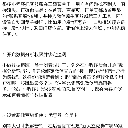
很多小程序把客服藏在三级菜单里，用户有问题找不到人，直
接流失。正确做法是：在首页、商品页、订单页都放置明显
的“联系客服”按钮，并接入微信原生客服或第三方工具。同时
设置自动回复关键词，比如用户发“优惠券”，自动推送领券链
接；发“地址”，返回门店位置。哪怕晚上没人值班，也能先稳
住客户。
4. 开启数据分析权限并绑定监测
不做数据追踪，等于闭着眼开车。务必在小程序后台开通“数
据分析”功能，并建议绑定微信官方的“搜一搜分析”和“用户行
为路径”。这样你能清楚看到：哪些商品点击多但转化低？用
户在哪一步跳出最多？这些洞察比凭感觉做促销靠谱得
多。“深圳小程序开发-沙漠风”在项目交付时，都会为客户演
示如何看懂核心数据报表。
5. 设置基础营销组件：优惠券+会员卡
别等大促才想起营销。在后台提前创建“新人立减券”“满50减