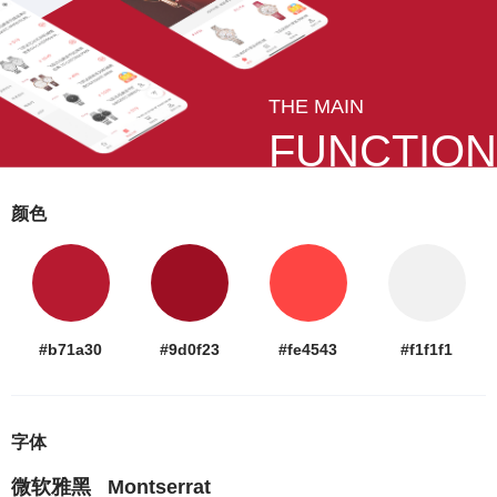
THE MAIN
FUNCTION
颜色
#b71a30
#9d0f23
#fe4543
#f1f1f1
字体
微软雅黑
Montserrat