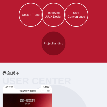
Imporved
User
Design Trend
UI/UX Design
Convenience
Project landing
界面展示
USER CENTER
首页设计